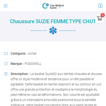


21 avenue Jules Guesde
03100 Montluçon

Chaussure SUZIE FEMME TYPE CHUT
04 15 45 96 30
0
€
Vider
Catégorie :
Achat

Marque :
PODOWELL

Adresse email de réception

Description :
La basket Suzie02 aux teintes chaudes et douces

Il n'y a aucun produit dans votre panier
offre un style moderne et tendance pour un été paisible et
Voir notre sélection
En cochant cette case, vous consentez à recevoir nos propositions commerciales à
agréable. Cette basket en textile respirant et au contour en cuir
l'adresse email indiqué ci-dessus. Vous pouvez vous désinscrire à tout moment en
offre une grande protection et s'adapte à la morphologie du
utilisant
le formulaire de désinscription
.
pied même en cas de déformations. Son volume est ajustable
INSCRIPTION
grâce à un intercalaire amovible positionné sous la semelle
intérieure, cette basket conviendra donc aux pieds larges et