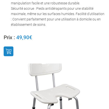
manipulation facile et une robustesse durable.
Sécurité accrue : Pieds antidérapants pour une stabilité
maximale, même sur les surfaces humides. Facilité d'utilisation
: Convient parfaitement pour une utilisation à domicile ou en
établissement de soins.
Prix :
49,90€
Une questio
Accueil
04 15 45 96 3
nte – Location
 les particuliers