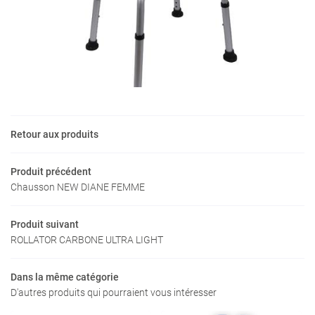
es professionnels
Nos produits
Restez infor
Avis
INSCRIPTION NEW
Actualités
Contact
Rejoignez-nous
Retour aux produits
Produit précédent
Chausson NEW DIANE FEMME
Produit suivant
ROLLATOR CARBONE ULTRA LIGHT
Dans la même catégorie
D'autres produits qui pourraient vous intéresser