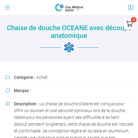


21 avenue Jules Guesde
03100 Montluçon

Chaise de douche OCEANE avec découpe
04 15 45 96 30
anatomique
0
€
Vider
Catégorie :
Achat

Marque :

Adresse email de réception

Il n'y a aucun produit dans votre panier
Description :
La chaise de douche Océane est conçue pour

Voir notre sélection
En cochant cette case, vous consentez à recevoir nos propositions commerciales à
offrir un soutien et une sécurité optimaux lors de la douche.
l'adresse email indiqué ci-dessus. Vous pouvez vous désinscrire à tout moment en
utilisant
le formulaire de désinscription
.
Idéale pour les personnes ayant des difficultés à se tenir
debout pendant longtemps, cette chaise de douche est robuste
INSCRIPTION
et confortable. Sa conception légère et durable en aluminium
permet une utilisation sûre et pratique, tandis que ses