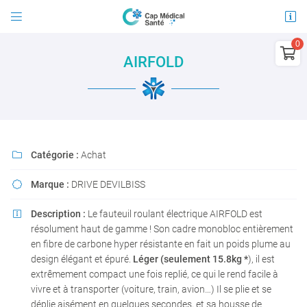


21 avenue Jules Guesde
03100 Montluçon

AIRFOLD
04 15 45 96 30
0
€
Vider
Catégorie :
Achat

Marque :
DRIVE DEVILBISS

Adresse email de réception

Description :
Le fauteuil roulant électrique AIRFOLD est

Il n'y a aucun produit dans votre panier
résolument haut de gamme ! Son cadre monobloc entièrement
Voir notre sélection
En cochant cette case, vous consentez à recevoir nos propositions commerciales à
en fibre de carbone hyper résistante en fait un poids plume au
l'adresse email indiqué ci-dessus. Vous pouvez vous désinscrire à tout moment en
design élégant et épuré.
Léger (seulement 15.8kg *
), il est
utilisant
le formulaire de désinscription
.
extrêmement compact une fois replié, ce qui le rend facile à
INSCRIPTION
vivre et à transporter (voiture, train, avion…) Il se plie et se
déplie aisément en quelques secondes, et sa housse de