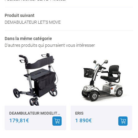
nte – Location
Produit suivant
 les particuliers
DEMABULATEUR LET'S MOVE
es professionnels
Dans la même catégorie
Nos produits
Restez infor
D'autres produits qui pourraient vous intéresser
Avis
INSCRIPTION NEW
Actualités
Contact
Rejoignez-nous
DEAMBULATEUR MODELITO CLASSIC XTRA
ERIS
179,81€
1 890€