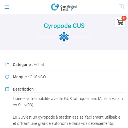


21 avenue Jules Guesde
03100 Montluçon

Gyropode GUS
04 15 45 96 30
0
€
Vider
Catégorie :
Achat

Marque :
GUSNGO

Adresse email de réception

Description :

Il n'y a aucun produit dans votre panier
Libérez votre mobilité avec le GUS fabriqué dans l’Allier à Vallon
Voir notre sélection
En cochant cette case, vous consentez à recevoir nos propositions commerciales à
l'adresse email indiqué ci-dessus. Vous pouvez vous désinscrire à tout moment en
en Sully(03)!
utilisant
le formulaire de désinscription
.
Le GUS est un gyropode à station assise, facilement utilisable
INSCRIPTION
et offrant une grande autonomie dans vos déplacements.