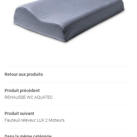
Une questio
Accueil
04 15 45 96 3
nte – Location
 les particuliers
Retour aux produits
es professionnels
Nos produits
Produit précédent
Restez infor
REHAUSSE WC AQUATEC
Avis
INSCRIPTION NEW
Produit suivant
Actualités
Fauteuil releveur LUX 2 Moteurs
Contact
Rejoignez-nous
Dans la même catégorie