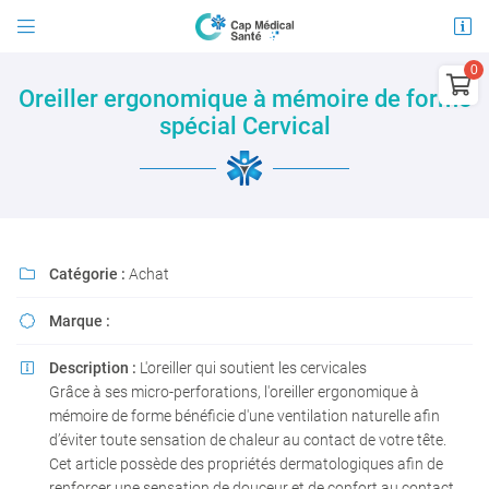


21 avenue Jules Guesde
03100 Montluçon

Oreiller ergonomique à mémoire de forme
04 15 45 96 30
spécial Cervical
0
€
Vider
Catégorie :
Achat

Marque :

Adresse email de réception

Il n'y a aucun produit dans votre panier
Description :
L'oreiller qui soutient les cervicales

Voir notre sélection
En cochant cette case, vous consentez à recevoir nos propositions commerciales à
Grâce à ses micro-perforations, l'oreiller ergonomique à
l'adresse email indiqué ci-dessus. Vous pouvez vous désinscrire à tout moment en
utilisant
le formulaire de désinscription
.
mémoire de forme bénéficie d'une ventilation naturelle afin
d’éviter toute sensation de chaleur au contact de votre tête.
INSCRIPTION
Cet article possède des propriétés dermatologiques afin de
renforcer une sensation de douceur et de confort au contact