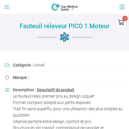


21 avenue Jules Guesde
03100 Montluçon

Fauteuil releveur PICO 1 Moteur
04 15 45 96 30
0
€
Vider
Catégorie :
Achat

Marque :

Adresse email de réception

Description :
Descriptif du produit

Il n'y a aucun produit dans votre panier
Le fauteuil relax premier prix au design coquet
Voir notre sélection
En cochant cette case, vous consentez à recevoir nos propositions commerciales à
Format compact adapté aux petits espaces.
l'adresse email indiqué ci-dessus. Vous pouvez vous désinscrire à tout moment en
Trait fin sans superflu, pour une utilisation des plus simples au
utilisant
le formulaire de désinscription
.
quotidien.
INSCRIPTION
Alliance parfaite entre design, confort et prix.
Structure en pin massif, contreplaqué de peuplier et