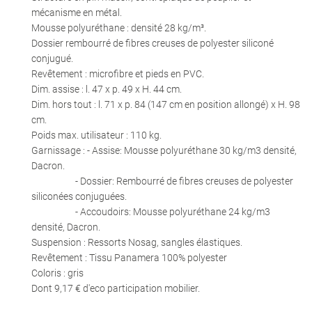
mécanisme en métal.
Mousse polyuréthane : densité 28 kg/m³.
Dossier rembourré de fibres creuses de polyester siliconé
conjugué.
Revêtement : microfibre et pieds en PVC.
0
€
Dim. assise : l. 47 x p. 49 x H. 44 cm.
VALIDER VOTRE PANIER
Dim. hors tout : l. 71 x p. 84 (147 cm en position allongé) x H. 98
cm.
Poids max. utilisateur : 110 kg.
Garnissage : - Assise: Mousse polyuréthane 30 kg/m3 densité,
Dacron.
- Dossier: Rembourré de fibres creuses de polyester
siliconées conjuguées.
- Accoudoirs: Mousse polyuréthane 24 kg/m3
densité, Dacron.
Suspension : Ressorts Nosag, sangles élastiques.
Revêtement : Tissu Panamera 100% polyester
Coloris : gris
Dont 9,17 € d'eco participation mobilier.