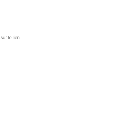
 sur le lien
0
€
VALIDER VOTRE PANIER