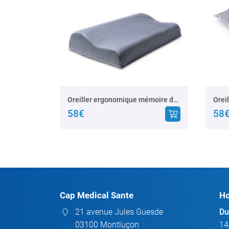
Oreiller ergonomique mémoire de forme
Orei
58€
58
Cap Medical Sante
Ho
21 avenue Jules Guesde
Du
03100 Montluçon
14