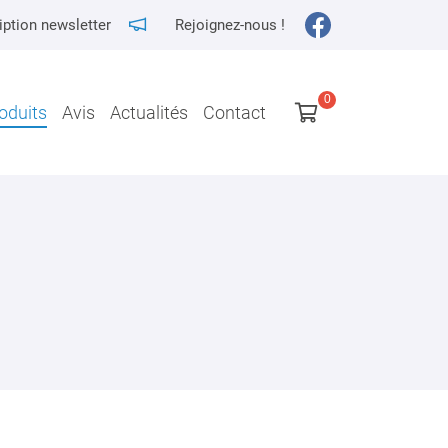
iption newsletter
Rejoignez-nous !

oduits
Avis
Actualités
Contact
0
€
Vider
Il n'y a aucun produit dans votre panier
Voir notre sélection