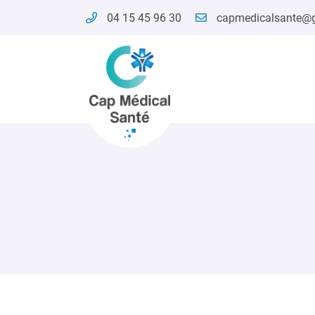
04 15 45 96 30
21 avenue Jules Guesde
03100 Montluçon
04 15 45 96 30
Adresse email de réception

En cochant cette case, vous consentez à recevoir nos propositions commer