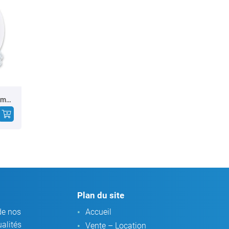
REVITIVE MEDIC PHARMA - Stimulateur de circulation sanguine
Plan du site
de nos
Accueil
ualités
Vente – Location