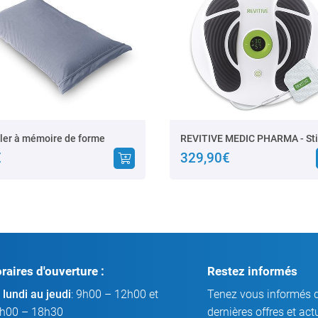
ller à mémoire de forme
€
329,90€
raires d'ouverture :
Restez informés
 lundi au jeudi
: 9h00 – 12h00 et
Tenez vous informés 
h00 – 18h30
dernières offres et act