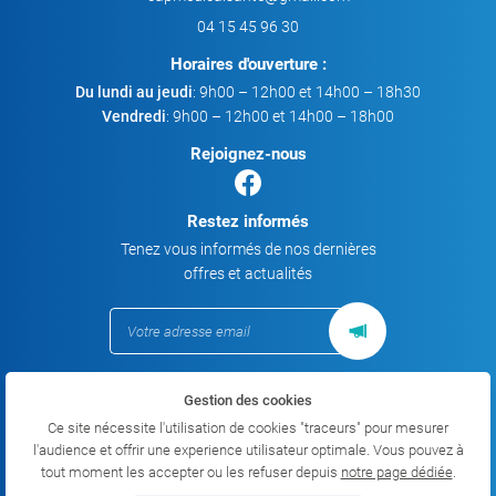
04 15 45 96 30
Horaires d'ouverture :
Du lundi au jeudi
: 9h00 – 12h00 et 14h00 – 18h30
Vendredi
: 9h00 – 12h00 et 14h00 – 18h00
Rejoignez-nous
Restez informés
Tenez vous informés de nos dernières
offres et actualités
Gestion des cookies
Mentions Légales
Conditions générales d'utilisation
Ce site nécessite l'utilisation de cookies "traceurs" pour mesurer
Politique de confidentialité
l'audience et offrir une experience utilisateur optimale. Vous pouvez à
Gestion des cookies
tout moment les accepter ou les refuser depuis
notre page dédiée
.
Sitemap