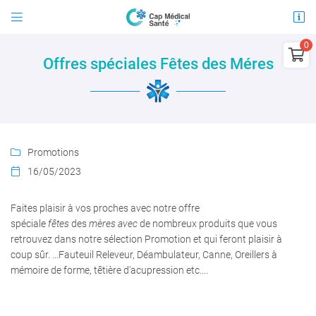


21 avenue Jules Guesde
03100 Montluçon

Offres spéciales Fêtes des Méres
04 15 45 96 30
0
€
Vider
Promotions

16/05/2023

Faites plaisir à vos proches avec notre offre
Adresse email de réception

spéciale
fêtes
des
mères avec
de nombreux produits que v
ous
Il n'y a aucun produit dans votre panier
retrouvez
dans notre sélection Promotion et qui feront plaisir à
Voir notre sélection
En cochant cette case, vous consentez à recevoir nos propositions commerciales à
coup sûr. ...Fauteuil Releveur, Déambulateur, Canne, Oreillers à
l'adresse email indiqué ci-dessus. Vous pouvez vous désinscrire à tout moment en
utilisant
le formulaire de désinscription
.
mémoire de forme, têtière d'acupression etc....
INSCRIPTION