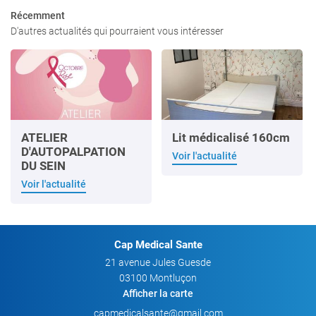
Récemment
es professionnels
D'autres actualités qui pourraient vous intéresser
Nos produits
Restez infor
Avis
INSCRIPTION NEW
Actualités
Contact
ATELIER
Lit médicalisé 160cm
Rejoignez-nous
D'AUTOPALPATION
Voir l'actualité
DU SEIN
Voir l'actualité
Cap Medical Sante
21 avenue Jules Guesde
03100 Montluçon
Afficher la carte